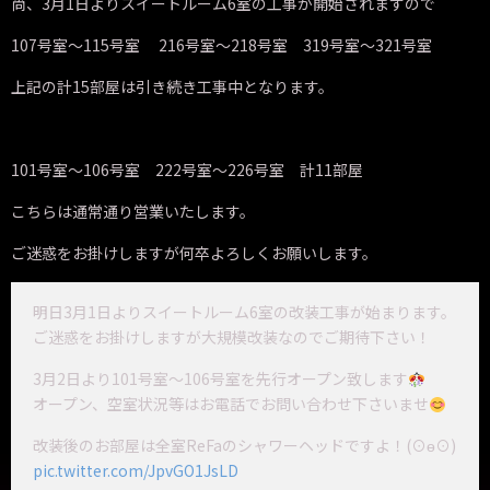
尚、3月1日よりスイートルーム6室の工事が開始されますので
107号室～115号室 216号室～218号室 319号室～321号室
上記の計15部屋は引き続き工事中となります。
101号室～106号室 222号室～226号室 計11部屋
こちらは通常通り営業いたします。
ご迷惑をお掛けしますが何卒よろしくお願いします。
明日3月1日よりスイートルーム6室の改装工事が始まります。
ご迷惑をお掛けしますが大規模改装なのでご期待下さい！
3月2日より101号室〜106号室を先行オープン致します
オープン、空室状況等はお電話でお問い合わせ下さいませ
改装後のお部屋は全室ReFaのシャワーヘッドですよ！(⊙ө⊙)
pic.twitter.com/JpvGO1JsLD