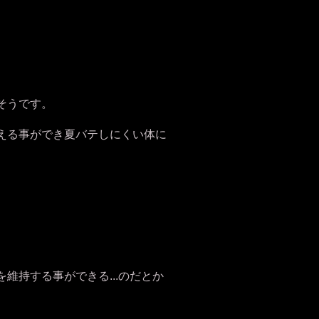
そうです。
える事ができ夏バテしにくい体に
持する事ができる...のだとか