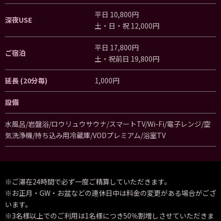
平日 10,800円
深夜USE
土・日・祝 12,000円
平日 17,800円
ご宿泊
土・祝前日 19,800円
延長 (20分毎)
1,000円
設備
水風呂/岩盤浴/ロウリュウサウナ/スマートTV/Wi-Fi/電子レンジ/空
気洗浄機/持ち込み用冷蔵庫/VODプレミアム/浴室TV
※ご滞在24時間で必ず一度ご精算していただきます。
※お正月・GW・お盆などの連休日中は料金の変更がある場合がござ
います。
※3名様以上でのご利用は1名様につき50％割増しさせていただきま